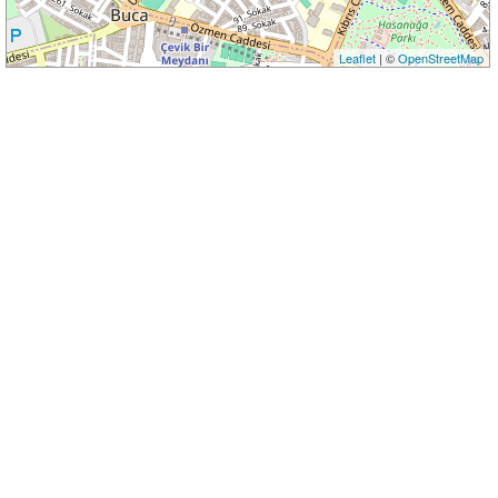
Leaflet
| ©
OpenStreetMap