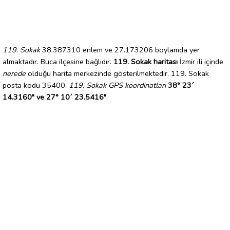
119. Sokak
38.387310 enlem ve 27.173206 boylamda yer
almaktadır. Buca ilçesine bağlıdır.
119. Sokak haritası
İzmir ili içinde
nerede
olduğu harita merkezinde gösterilmektedir. 119. Sokak
posta kodu 35400.
119. Sokak GPS koordinatları
38° 23´
14.3160" ve 27° 10´ 23.5416"
.