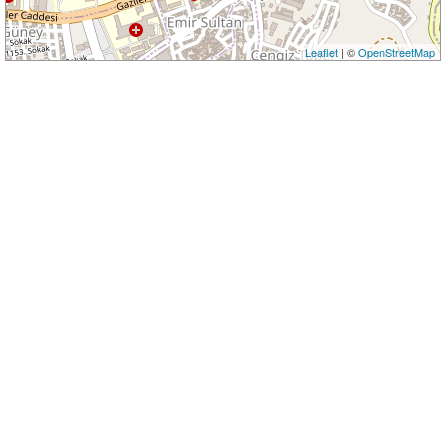
Leaflet
| ©
OpenStreetMap