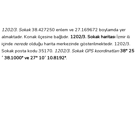
1202/3. Sokak
38.427250 enlem ve 27.169672 boylamda yer
almaktadır. Konak ilçesine bağlıdır.
1202/3. Sokak haritası
İzmir ili
içinde
nerede
olduğu harita merkezinde gösterilmektedir. 1202/3.
Sokak posta kodu 35170.
1202/3. Sokak GPS koordinatları
38° 25
´ 38.1000" ve 27° 10´ 10.8192"
.