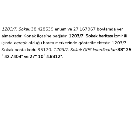
1203/7. Sokak
38.428539 enlem ve 27.167967 boylamda yer
almaktadır. Konak ilçesine bağlıdır.
1203/7. Sokak haritası
İzmir ili
içinde
nerede
olduğu harita merkezinde gösterilmektedir. 1203/7.
Sokak posta kodu 35170.
1203/7. Sokak GPS koordinatları
38° 25
´ 42.7404" ve 27° 10´ 4.6812"
.