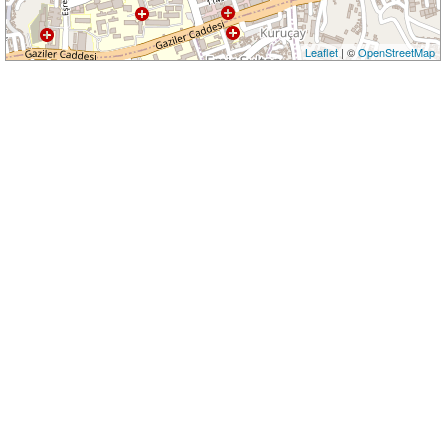
Leaflet
| ©
OpenStreetMap