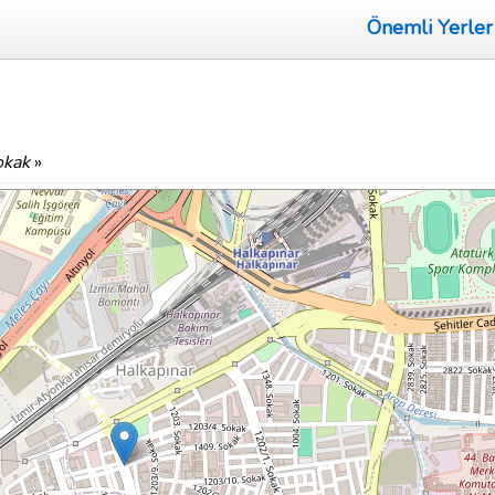
Önemli Yerler
okak
»