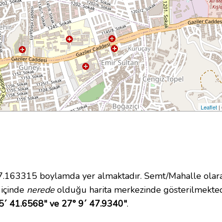
Leaflet
|
163315 boylamda yer almaktadır. Semt/Mahalle olarak
i içinde
nerede
olduğu harita merkezinde gösterilmekted
5´ 41.6568" ve 27° 9´ 47.9340"
.