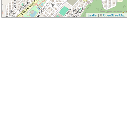
Leaflet
| ©
OpenStreetMap