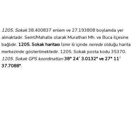
1205. Sokak
38.400837 enlem ve 27.193808 boylamda yer
almaktadır. Semt/Mahalle olarak Murathan Mh. ve Buca ilçesine
bağlıdır.
1205. Sokak haritası
İzmir ili içinde
nerede
olduğu harita
merkezinde gösterilmektedir. 1205. Sokak posta kodu 35370.
1205. Sokak GPS koordinatları
38° 24´ 3.0132" ve 27° 11´
37.7088"
.