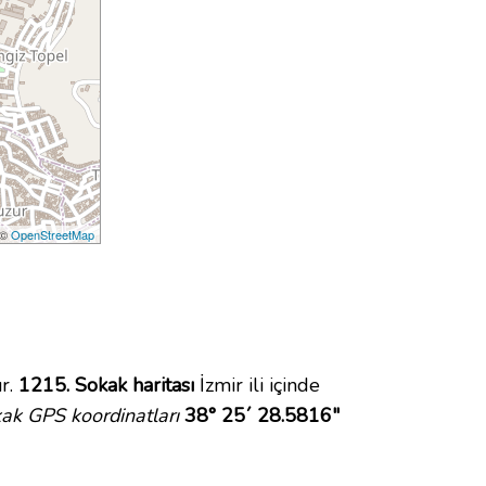
 ©
OpenStreetMap
r.
1215. Sokak haritası
İzmir ili içinde
ak GPS koordinatları
38° 25´ 28.5816"