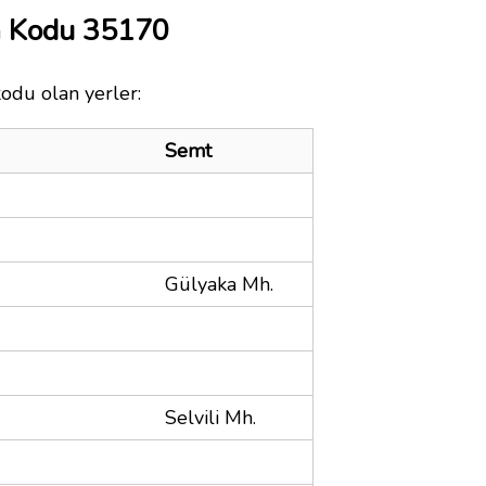
a Kodu 35170
kodu olan yerler:
Semt
Gülyaka Mh.
Selvili Mh.