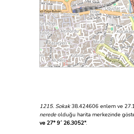
1215. Sokak
38.424606 enlem ve 27.15
nerede
olduğu harita merkezinde göst
ve 27° 9´ 26.3052"
.