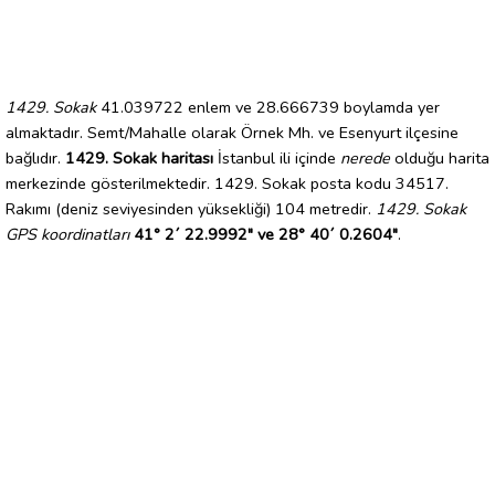
1429. Sokak
41.039722 enlem ve 28.666739 boylamda yer
almaktadır. Semt/Mahalle olarak Örnek Mh. ve Esenyurt ilçesine
bağlıdır.
1429. Sokak haritası
İstanbul ili içinde
nerede
olduğu harita
merkezinde gösterilmektedir. 1429. Sokak posta kodu 34517.
Rakımı (deniz seviyesinden yüksekliği) 104 metredir.
1429. Sokak
GPS koordinatları
41° 2´ 22.9992" ve 28° 40´ 0.2604"
.