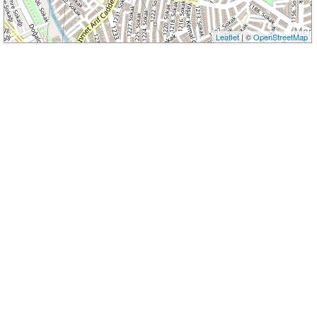
Leaflet
| ©
OpenStreetMap