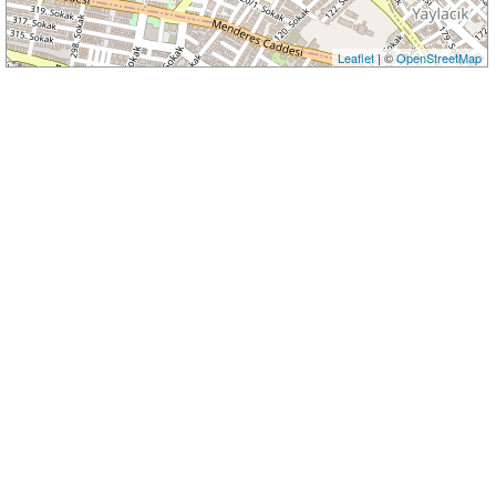
Leaflet
| ©
OpenStreetMap