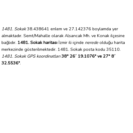
1481. Sokak
38.438641 enlem ve 27.142376 boylamda yer
almaktadır. Semt/Mahalle olarak Alsancak Mh. ve Konak ilçesine
bağlıdır.
1481. Sokak haritası
İzmir ili içinde
nerede
olduğu harita
merkezinde gösterilmektedir. 1481. Sokak posta kodu 35110.
1481. Sokak GPS koordinatları
38° 26´ 19.1076" ve 27° 8´
32.5536"
.