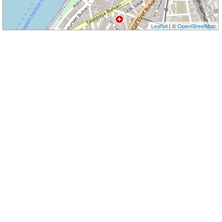
Leaflet
| ©
OpenStreetMap