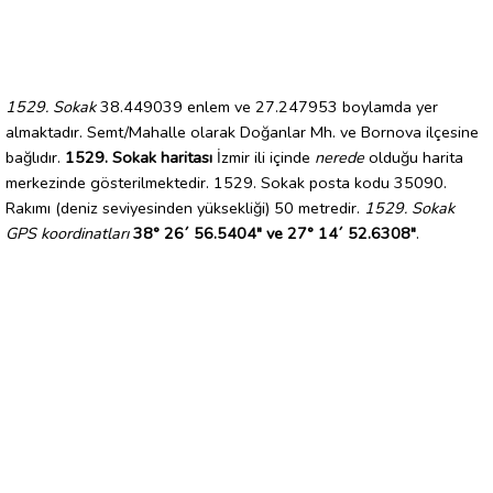
1529. Sokak
38.449039 enlem ve 27.247953 boylamda yer
almaktadır. Semt/Mahalle olarak Doğanlar Mh. ve Bornova ilçesine
bağlıdır.
1529. Sokak haritası
İzmir ili içinde
nerede
olduğu harita
merkezinde gösterilmektedir. 1529. Sokak posta kodu 35090.
Rakımı (deniz seviyesinden yüksekliği) 50 metredir.
1529. Sokak
GPS koordinatları
38° 26´ 56.5404" ve 27° 14´ 52.6308"
.