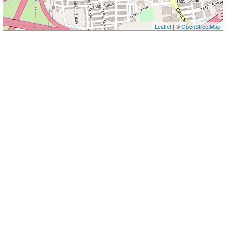
Leaflet
| ©
OpenStreetMap