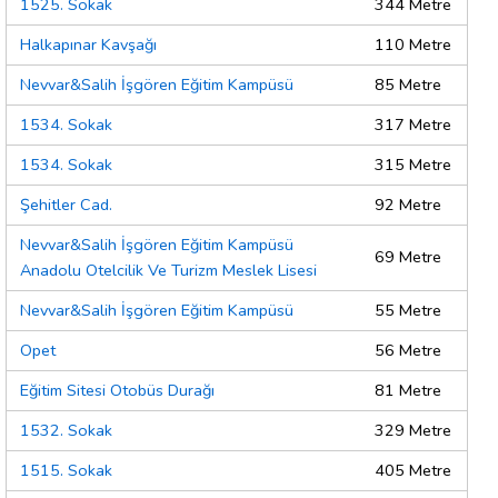
1525. Sokak
344 Metre
Halkapınar Kavşağı
110 Metre
Nevvar&Salih İşgören Eğitim Kampüsü
85 Metre
1534. Sokak
317 Metre
1534. Sokak
315 Metre
Şehitler Cad.
92 Metre
Nevvar&Salih İşgören Eğitim Kampüsü
69 Metre
Anadolu Otelcilik Ve Turizm Meslek Lisesi
Nevvar&Salih İşgören Eğitim Kampüsü
55 Metre
Opet
56 Metre
Eğitim Sitesi Otobüs Durağı
81 Metre
1532. Sokak
329 Metre
1515. Sokak
405 Metre