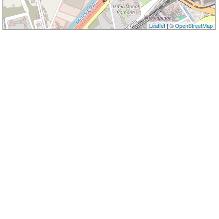
Leaflet
| ©
OpenStreetMap