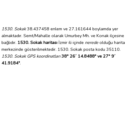
1530. Sokak
38.437458 enlem ve 27.161644 boylamda yer
almaktadır. Semt/Mahalle olarak Umurbey Mh. ve Konak ilçesine
bağlıdır.
1530. Sokak haritası
İzmir ili içinde
nerede
olduğu harita
merkezinde gösterilmektedir. 1530. Sokak posta kodu 35110.
1530. Sokak GPS koordinatları
38° 26´ 14.8488" ve 27° 9´
41.9184"
.