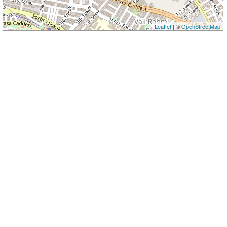
Leaflet
| ©
OpenStreetMap