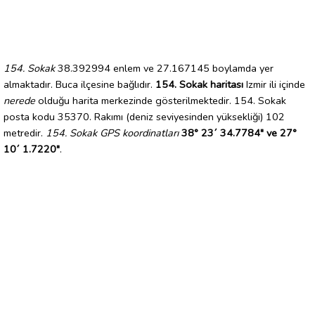
154. Sokak
38.392994 enlem ve 27.167145 boylamda yer
almaktadır. Buca ilçesine bağlıdır.
154. Sokak haritası
Izmir ili içinde
nerede
olduğu harita merkezinde gösterilmektedir. 154. Sokak
posta kodu 35370. Rakımı (deniz seviyesinden yüksekliği) 102
metredir.
154. Sokak GPS koordinatları
38° 23´ 34.7784" ve 27°
10´ 1.7220"
.