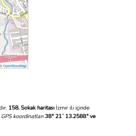
 ©
OpenStreetMap
dır.
158. Sokak haritası
İzmir ili içinde
GPS koordinatları
38° 21´ 13.2588" ve