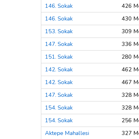
146. Sokak
426 M
146. Sokak
430 M
153. Sokak
309 M
147. Sokak
336 M
151. Sokak
280 M
142. Sokak
462 M
142. Sokak
467 M
147. Sokak
328 M
154. Sokak
328 M
154. Sokak
256 M
Aktepe Mahallesi
327 M