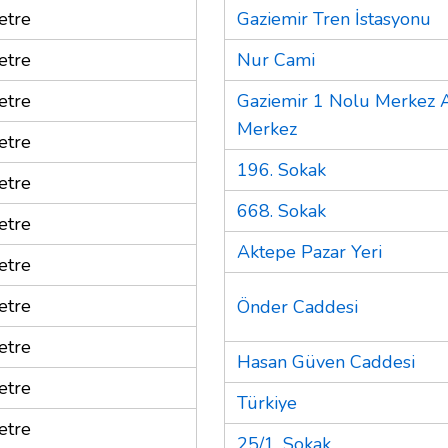
etre
Gaziemir Tren İstasyonu
etre
Nur Cami
etre
Gaziemir 1 Nolu Merkez A
Merkez
etre
196. Sokak
etre
668. Sokak
etre
Aktepe Pazar Yeri
etre
etre
Önder Caddesi
etre
Hasan Güven Caddesi
etre
Türkiye
etre
25/1. Sokak