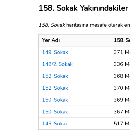
158. Sokak Yakınındakiler
158. Sokak
haritasına mesafe olarak en 
Yer Adı
158. S
149. Sokak
371 M
148/2. Sokak
336 M
152. Sokak
368 M
152. Sokak
370 M
150. Sokak
369 M
150. Sokak
367 M
143. Sokak
517 M