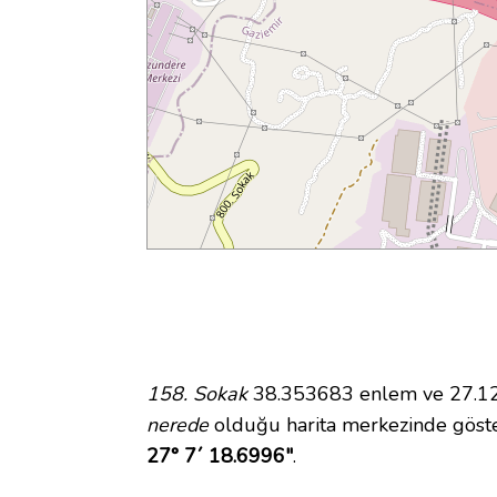
158. Sokak
38.353683 enlem ve 27.121
nerede
olduğu harita merkezinde göste
27° 7´ 18.6996"
.