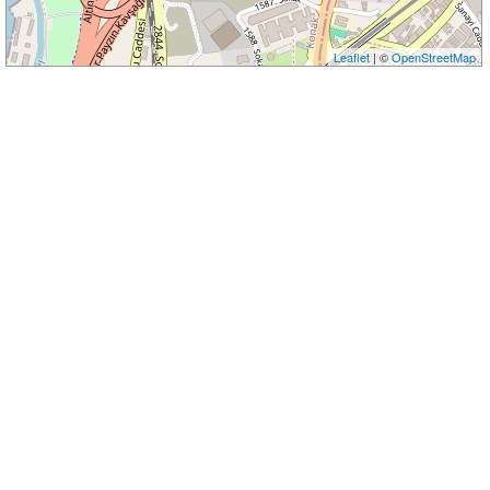
Leaflet
| ©
OpenStreetMap