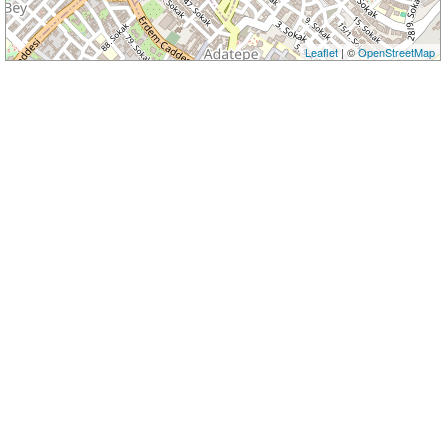
Leaflet
| ©
OpenStreetMap