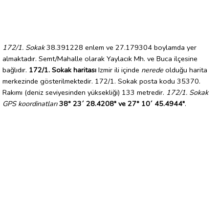
172/1. Sokak
38.391228 enlem ve 27.179304 boylamda yer
almaktadır. Semt/Mahalle olarak Yaylacık Mh. ve Buca ilçesine
bağlıdır.
172/1. Sokak haritası
Izmir ili içinde
nerede
olduğu harita
merkezinde gösterilmektedir. 172/1. Sokak posta kodu 35370.
Rakımı (deniz seviyesinden yüksekliği) 133 metredir.
172/1. Sokak
GPS koordinatları
38° 23´ 28.4208" ve 27° 10´ 45.4944"
.