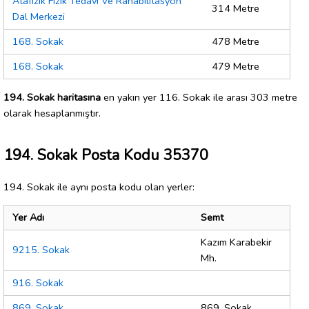
Atafizik Fizik Tedavi Ve Rahabilitasyon
314 Metre
Dal Merkezi
168. Sokak
478 Metre
168. Sokak
479 Metre
194. Sokak haritasına
en yakın yer 116. Sokak ile arası 303 metre
olarak hesaplanmıştır.
194. Sokak Posta Kodu 35370
194. Sokak ile aynı posta kodu olan yerler:
Yer Adı
Semt
Kazım Karabekir
9215. Sokak
Mh.
916. Sokak
869. Sokak
869. Sokak