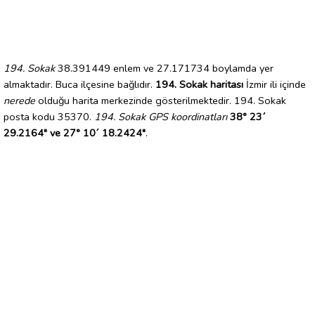
194. Sokak
38.391449 enlem ve 27.171734 boylamda yer
almaktadır. Buca ilçesine bağlıdır.
194. Sokak haritası
İzmir ili içinde
nerede
olduğu harita merkezinde gösterilmektedir. 194. Sokak
posta kodu 35370.
194. Sokak GPS koordinatları
38° 23´
29.2164" ve 27° 10´ 18.2424"
.