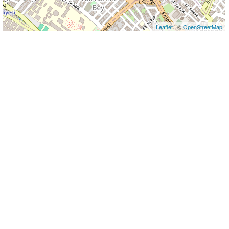
Leaflet
| ©
OpenStreetMap