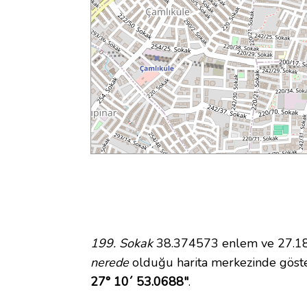
199. Sokak
38.374573 enlem ve 27.181
nerede
olduğu harita merkezinde göste
27° 10´ 53.0688"
.