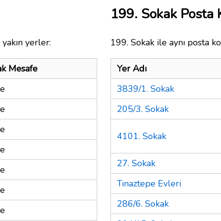
199. Sokak Posta
yakın yerler:
199. Sokak ile aynı posta ko
ak Mesafe
Yer Adı
re
3839/1. Sokak
re
205/3. Sokak
re
4101. Sokak
re
27. Sokak
re
Tınaztepe Evleri
re
286/6. Sokak
re