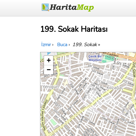
199. Sokak Haritası
İzmir
›
Buca
›
199. Sokak
»
+
−