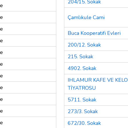
204/15. Sokak
re
re
Çamlıkule Cami
re
Buca Kooperatifi Evleri
re
200/12. Sokak
re
215. Sokak
re
4902. Sokak
re
IHLAMUR KAFE VE KEL
re
TİYATROSU
re
5711. Sokak
re
273/3. Sokak
re
672/30. Sokak