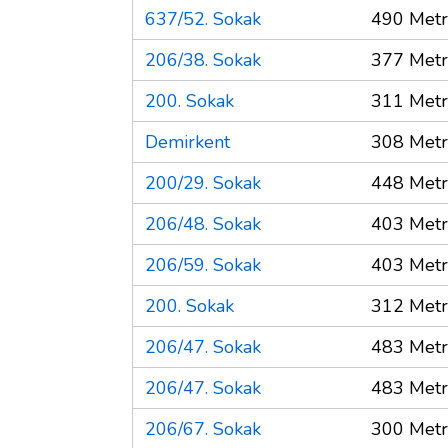
637/52. Sokak
490 Met
206/38. Sokak
377 Met
200. Sokak
311 Met
Demirkent
308 Met
200/29. Sokak
448 Met
206/48. Sokak
403 Met
206/59. Sokak
403 Met
200. Sokak
312 Met
206/47. Sokak
483 Met
206/47. Sokak
483 Met
206/67. Sokak
300 Met