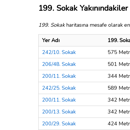
199. Sokak Yakınındakiler
199. Sokak
haritasına mesafe olarak en 
Yer Adı
199. Sok
242/10. Sokak
575 Met
206/48. Sokak
501 Met
200/11. Sokak
344 Met
242/25. Sokak
589 Met
200/11. Sokak
342 Met
200/13. Sokak
342 Met
200/29. Sokak
424 Met