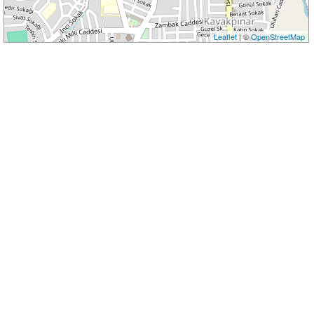
Leaflet
| ©
OpenStreetMap