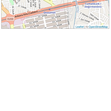
Leaflet
| ©
OpenStreetMap