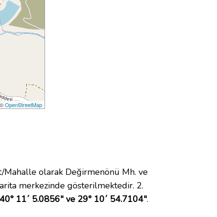
 ©
OpenStreetMap
/Mahalle olarak Değirmenönü Mh. ve
rita merkezinde gösterilmektedir. 2.
40° 11´ 5.0856" ve 29° 10´ 54.7104"
.