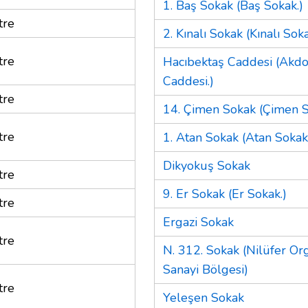
1. Baş Sokak (Baş Sokak.)
tre
2. Kınalı Sokak (Kınalı Soka
tre
Hacıbektaş Caddesi (Akd
Caddesi.)
tre
14. Çimen Sokak (Çimen S
tre
1. Atan Sokak (Atan Sokak
Dikyokuş Sokak
tre
9. Er Sokak (Er Sokak.)
tre
Ergazi Sokak
tre
N. 312. Sokak (Nilüfer Or
Sanayi Bölgesi)
tre
Yeleşen Sokak