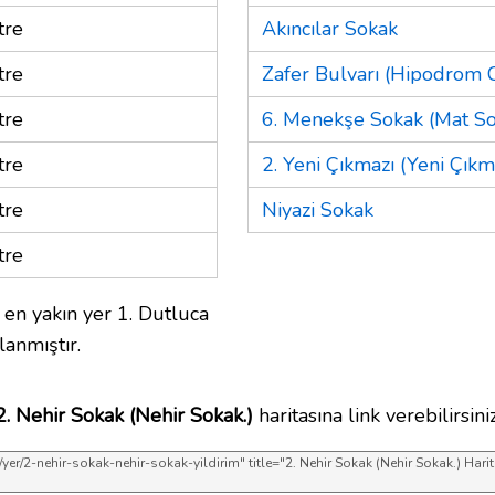
tre
Akıncılar Sokak
tre
Zafer Bulvarı (Hipodrom C
tre
6. Menekşe Sokak (Mat So
tre
2. Yeni Çıkmazı (Yeni Çıkma
tre
Niyazi Sokak
tre
en yakın yer 1. Dutluca
lanmıştır.
2. Nehir Sokak (Nehir Sokak.)
haritasına link verebilirsiniz