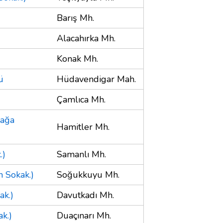
Barış Mh.
Alacahırka Mh.
Konak Mh.
ü
Hüdavendigar Mah.
Çamlıca Mh.
nağa
Hamitler Mh.
.)
Samanlı Mh.
n Sokak.)
Soğukkuyu Mh.
ak.)
Davutkadı Mh.
k.)
Duaçınarı Mh.