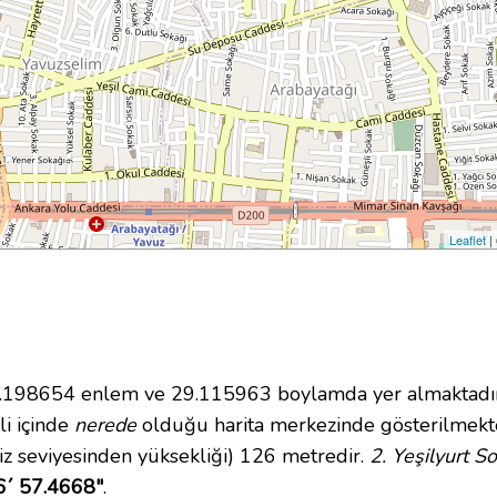
Leaflet
|
198654 enlem ve 29.115963 boylamda yer almaktadır. Y
li içinde
nerede
olduğu harita merkezinde gösterilmekted
iz seviyesinden yüksekliği) 126 metredir.
2. Yeşilyurt S
6´ 57.4668"
.