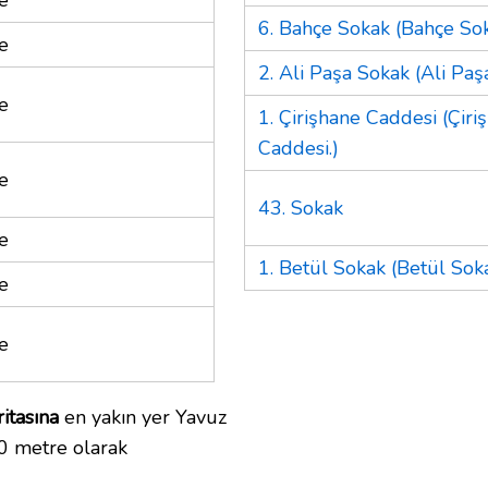
6. Bahçe Sokak (Bahçe Sok
e
2. Ali Paşa Sokak (Ali Paş
e
1. Çirişhane Caddesi (Çiri
Caddesi.)
e
43. Sokak
e
1. Betül Sokak (Betül Soka
e
e
ritasına
en yakın yer Yavuz
00 metre olarak