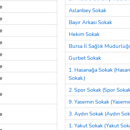
e
Aslanbey Sokak
e
Bayır Arkası Sokak
e
Hekim Sokak
e
Bursa İl Sağlık Müdürlüğ
e
Gurbet Sokak
e
1. Hasanağa Sokak (Hasa
e
Sokak.)
2. Spor Sokak (Spor Sokak
e
9. Yasemin Sokak (Yasemi
3. Aydın Sokak (Aydın Sok
e
1. Yakut Sokak (Yakut Soka
e