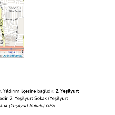
 ©
OpenStreetMap
ıldırım ilçesine bağlıdır.
2. Yeşilyurt
ir. 2. Yeşilyurt Sokak (Yeşilyurt
okak (Yeşilyurt Sokak.) GPS