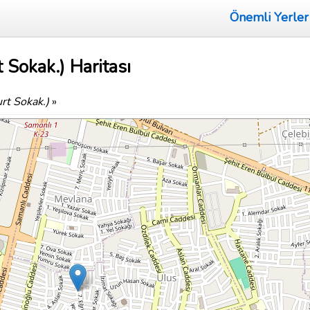
Önemli Yerler
t Sokak.) Haritası
urt Sokak.)
»