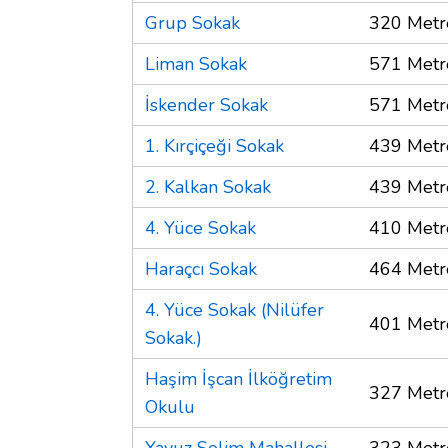
Grup Sokak
320 Metr
Liman Sokak
571 Metr
İskender Sokak
571 Metr
1. Kırçiçeği Sokak
439 Metr
2. Kalkan Sokak
439 Metr
4. Yüce Sokak
410 Metr
Haraçcı Sokak
464 Metr
4. Yüce Sokak (Nilüfer
401 Metr
Sokak.)
Haşim İşcan İlköğretim
327 Metr
Okulu
Yavuz Selim Mahallesi
323 Metr