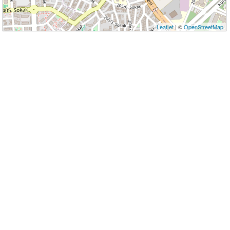
Leaflet
| ©
OpenStreetMap