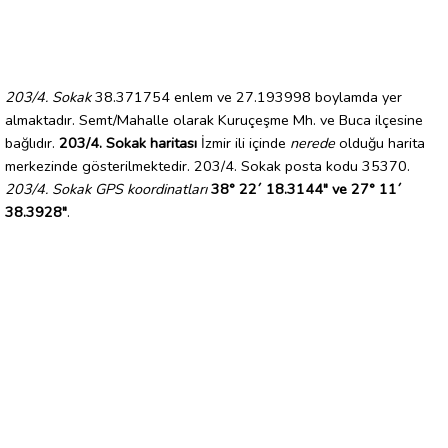
203/4. Sokak
38.371754 enlem ve 27.193998 boylamda yer
almaktadır. Semt/Mahalle olarak Kuruçeşme Mh. ve Buca ilçesine
bağlıdır.
203/4. Sokak haritası
İzmir ili içinde
nerede
olduğu harita
merkezinde gösterilmektedir. 203/4. Sokak posta kodu 35370.
203/4. Sokak GPS koordinatları
38° 22´ 18.3144" ve 27° 11´
38.3928"
.