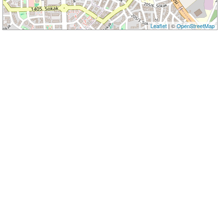
Leaflet
| ©
OpenStreetMap