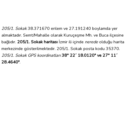
205/1. Sokak
38.371670 enlem ve 27.191240 boylamda yer
almaktadır. Semt/Mahalle olarak Kuruçeşme Mh. ve Buca ilçesine
bağlıdır.
205/1. Sokak haritası
İzmir ili içinde
nerede
olduğu harita
merkezinde gösterilmektedir. 205/1. Sokak posta kodu 35370.
205/1. Sokak GPS koordinatları
38° 22´ 18.0120" ve 27° 11´
28.4640"
.