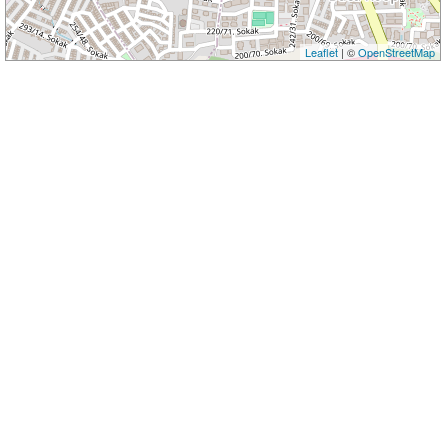
Leaflet
| ©
OpenStreetMap