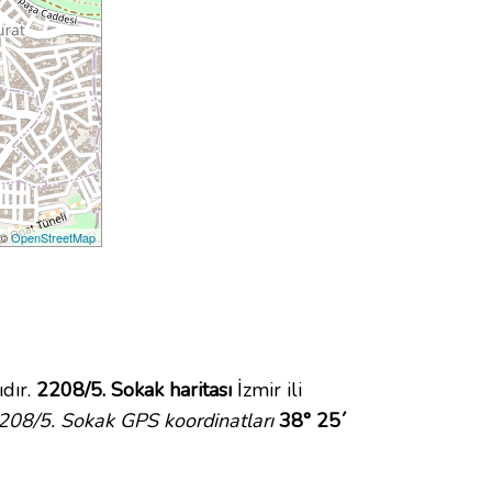
 ©
OpenStreetMap
dır.
2208/5. Sokak haritası
İzmir ili
208/5. Sokak GPS koordinatları
38° 25´