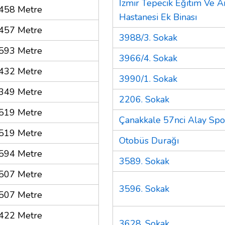
İzmir Tepecik Eğitim Ve A
458 Metre
Hastanesi Ek Binası
457 Metre
3988/3. Sokak
593 Metre
3966/4. Sokak
432 Metre
3990/1. Sokak
349 Metre
2206. Sokak
519 Metre
Çanakkale 57nci Alay Spor
519 Metre
Otobüs Durağı
594 Metre
3589. Sokak
507 Metre
3596. Sokak
507 Metre
422 Metre
3628. Sokak