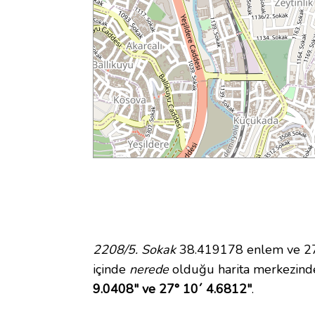
2208/5. Sokak
38.419178 enlem ve 27.
içinde
nerede
olduğu harita merkezind
9.0408" ve 27° 10´ 4.6812"
.