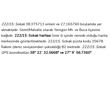
222/15. Sokak
38.375713 enlem ve 27.165760 boylamda yer
almaktadır. Semt/Mahalle olarak Yenigün Mh. ve Buca ilçesine
bağlıdır.
222/15. Sokak haritası
İzmir ili içinde
nerede
olduğu harita
merkezinde gösterilmektedir. 222/15. Sokak posta kodu 35678.
Rakımı (deniz seviyesinden yüksekliği) 82 metredir.
222/15. Sokak
GPS koordinatları
38° 22´ 32.5668" ve 27° 9´ 56.7360"
.