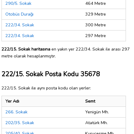
290/5. Sokak
464 Metre
Otobüs Durağı
329 Metre
222/34. Sokak
300 Metre
222/34. Sokak
297 Metre
222/15. Sokak haritasına
en yakın yer 222/34. Sokak ile arası 297
metre olarak hesaplanmıştır.
222/15. Sokak Posta Kodu 35678
222/15. Sokak ile aynı posta kodu olan yerler:
Yer Adı
Semt
266. Sokak
Yenigün Mh.
202/35. Sokak
Atatürk Mh.
205/40. Sokak
Kuruçeşme Mh.