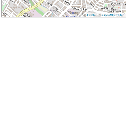
Leaflet
| ©
OpenStreetMap