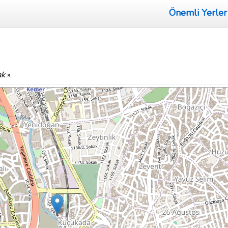
Önemli Yerler
ak
»