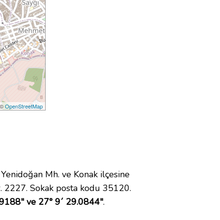
 ©
OpenStreetMap
enidoğan Mh. ve Konak ilçesine
. 2227. Sokak posta kodu 35120.
.9188" ve 27° 9´ 29.0844"
.