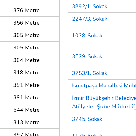
3892/1. Sokak
376 Metre
2247/3. Sokak
356 Metre
305 Metre
1038. Sokak
305 Metre
3529. Sokak
304 Metre
318 Metre
3753/1. Sokak
391 Metre
İsmetpaşa Mahallesi Muht
391 Metre
İzmir Büyükşehir Belediye
Atölyeler Şube Müdürlü
544 Metre
3745. Sokak
313 Metre
397 Metre
1125. Sokak