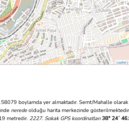
Leaflet
|
8079 boylamda yer almaktadır. Semt/Mahalle olarak Y
içinde
nerede
olduğu harita merkezinde gösterilmektedir
 19 metredir.
2227. Sokak GPS koordinatları
38° 24´ 46