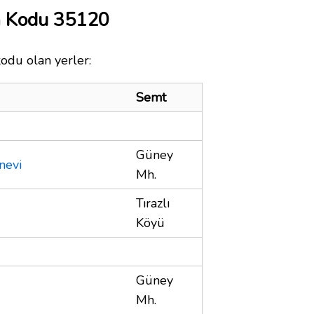
a Kodu 35120
kodu olan yerler:
Semt
Güney
nevi
Mh.
Tırazlı
Köyü
Güney
Mh.