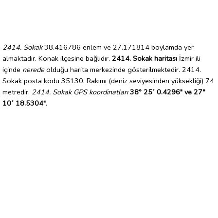
2414. Sokak
38.416786 enlem ve 27.171814 boylamda yer
almaktadır. Konak ilçesine bağlıdır.
2414. Sokak haritası
İzmir ili
içinde
nerede
olduğu harita merkezinde gösterilmektedir. 2414.
Sokak posta kodu 35130. Rakımı (deniz seviyesinden yüksekliği) 74
metredir.
2414. Sokak GPS koordinatları
38° 25´ 0.4296" ve 27°
10´ 18.5304"
.