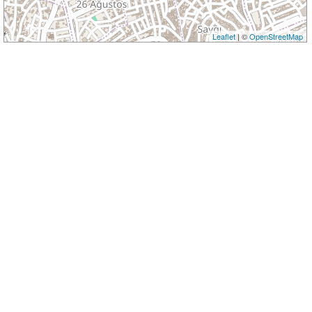
Leaflet
| ©
OpenStreetMap