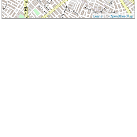
Leaflet
| ©
OpenStreetMap