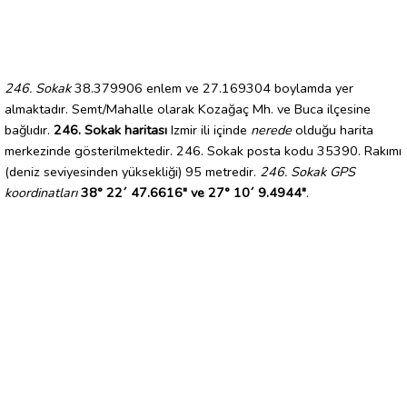
246. Sokak
38.379906 enlem ve 27.169304 boylamda yer
almaktadır. Semt/Mahalle olarak Kozağaç Mh. ve Buca ilçesine
bağlıdır.
246. Sokak haritası
Izmir ili içinde
nerede
olduğu harita
merkezinde gösterilmektedir. 246. Sokak posta kodu 35390. Rakımı
(deniz seviyesinden yüksekliği) 95 metredir.
246. Sokak GPS
koordinatları
38° 22´ 47.6616" ve 27° 10´ 9.4944"
.