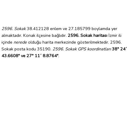
2596. Sokak
38.412128 enlem ve 27.185799 boylamda yer
almaktadır. Konak ilçesine bağlıdır.
2596. Sokak haritası
İzmir ili
içinde
nerede
olduğu harita merkezinde gösterilmektedir. 2596.
Sokak posta kodu 35190.
2596. Sokak GPS koordinatları
38° 24´
43.6608" ve 27° 11´ 8.8764"
.