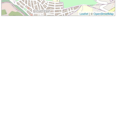
Leaflet
| ©
OpenStreetMap