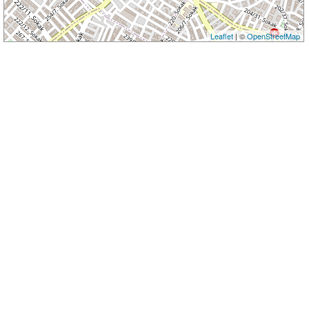
Leaflet
| ©
OpenStreetMap