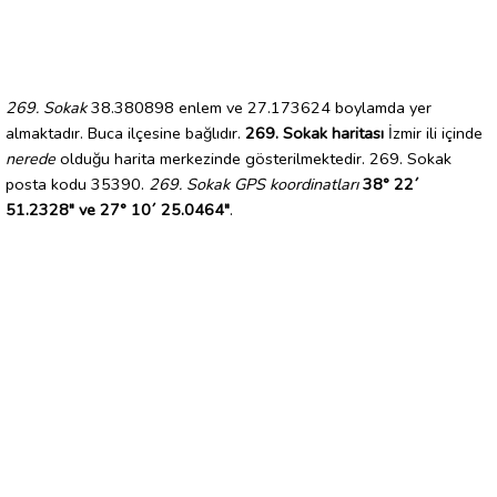
269. Sokak
38.380898 enlem ve 27.173624 boylamda yer
almaktadır. Buca ilçesine bağlıdır.
269. Sokak haritası
İzmir ili içinde
nerede
olduğu harita merkezinde gösterilmektedir. 269. Sokak
posta kodu 35390.
269. Sokak GPS koordinatları
38° 22´
51.2328" ve 27° 10´ 25.0464"
.