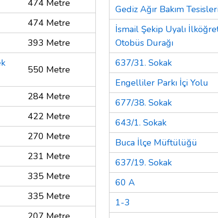
474 Metre
Gediz Ağır Bakım Tesisler
474 Metre
İsmail Şekip Uyalı İlköğr
393 Metre
Otobüs Durağı
ek
637/31. Sokak
550 Metre
Engelliler Parkı İçi Yolu
284 Metre
677/38. Sokak
422 Metre
643/1. Sokak
270 Metre
Buca İlçe Müftülüğü
231 Metre
637/19. Sokak
335 Metre
60 A
335 Metre
1-3
207 Metre