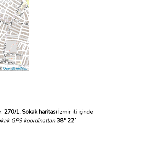
 ©
OpenStreetMap
r.
270/1. Sokak haritası
İzmir ili içinde
kak GPS koordinatları
38° 22´