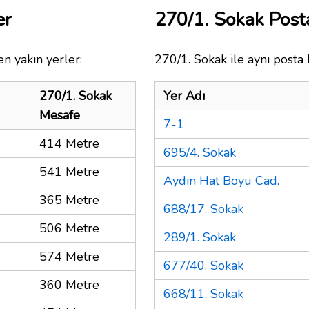
er
270/1. Sokak Pos
n yakın yerler:
270/1. Sokak ile aynı posta 
270/1. Sokak
Yer Adı
Mesafe
7-1
414 Metre
695/4. Sokak
541 Metre
Aydın Hat Boyu Cad.
365 Metre
688/17. Sokak
506 Metre
289/1. Sokak
574 Metre
677/40. Sokak
360 Metre
668/11. Sokak