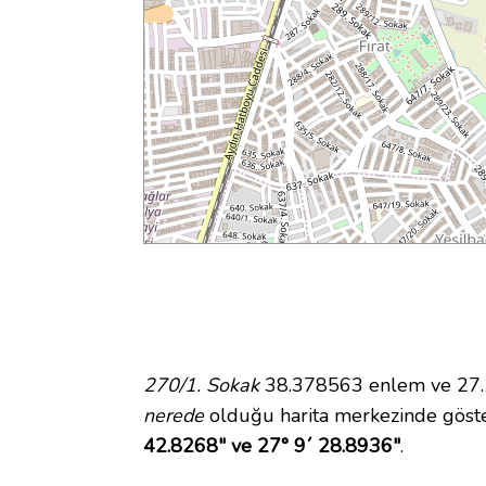
270/1. Sokak
38.378563 enlem ve 27.15
nerede
olduğu harita merkezinde göste
42.8268" ve 27° 9´ 28.8936"
.