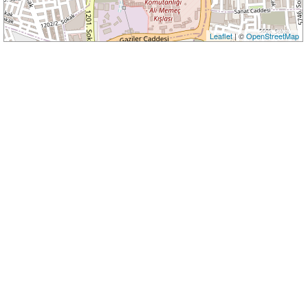
Leaflet
| ©
OpenStreetMap