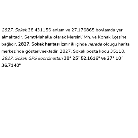
2827. Sokak
38.431156 enlem ve 27.176865 boylamda yer
almaktadır. Semt/Mahalle olarak Mersinli Mh. ve Konak ilçesine
bağlıdır.
2827. Sokak haritası
İzmir ili içinde
nerede
olduğu harita
merkezinde gösterilmektedir. 2827. Sokak posta kodu 35110.
2827. Sokak GPS koordinatları
38° 25´ 52.1616" ve 27° 10´
36.7140"
.