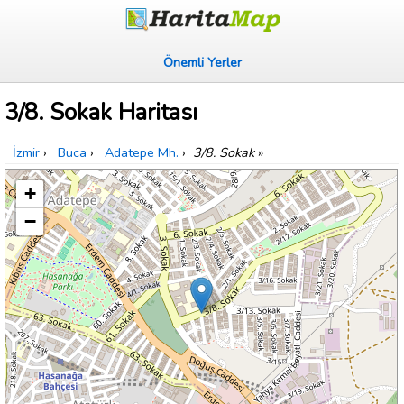
Önemli Yerler
3/8. Sokak Haritası
İzmir
›
Buca
›
Adatepe Mh.
›
3/8. Sokak
»
+
−