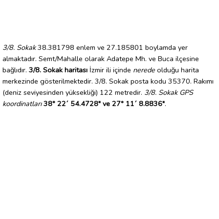
3/8. Sokak
38.381798 enlem ve 27.185801 boylamda yer
almaktadır. Semt/Mahalle olarak Adatepe Mh. ve Buca ilçesine
bağlıdır.
3/8. Sokak haritası
İzmir ili içinde
nerede
olduğu harita
merkezinde gösterilmektedir. 3/8. Sokak posta kodu 35370. Rakımı
(deniz seviyesinden yüksekliği) 122 metredir.
3/8. Sokak GPS
koordinatları
38° 22´ 54.4728" ve 27° 11´ 8.8836"
.