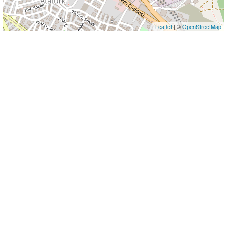
Leaflet
| ©
OpenStreetMap