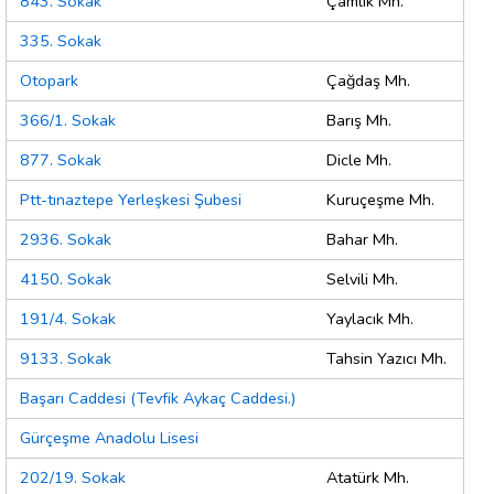
843. Sokak
Çamlık Mh.
335. Sokak
Otopark
Çağdaş Mh.
366/1. Sokak
Barış Mh.
877. Sokak
Dicle Mh.
Ptt-tınaztepe Yerleşkesi Şubesi
Kuruçeşme Mh.
2936. Sokak
Bahar Mh.
4150. Sokak
Selvili Mh.
191/4. Sokak
Yaylacık Mh.
9133. Sokak
Tahsin Yazıcı Mh.
Başarı Caddesi (Tevfik Aykaç Caddesi.)
Gürçeşme Anadolu Lisesi
202/19. Sokak
Atatürk Mh.