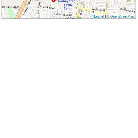
Leaflet
| ©
OpenStreetMap