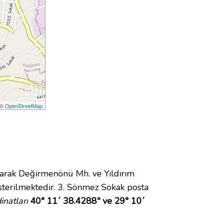
 ©
OpenStreetMap
rak Değirmenönü Mh. ve Yıldırım
terilmektedir. 3. Sönmez Sokak posta
natları
40° 11´ 38.4288" ve 29° 10´