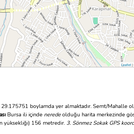
Leaflet
|
29.175751 boylamda yer almaktadır. Semt/Mahalle ola
ası
Bursa ili içinde
nerede
olduğu harita merkezinde gös
n yüksekliği) 156 metredir.
3. Sönmez Sokak GPS koordi