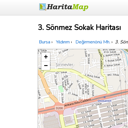
3. Sönmez Sokak Haritası
Bursa
›
Yıldırım
›
Değirmenönü Mh.
›
3. Sö
+
−