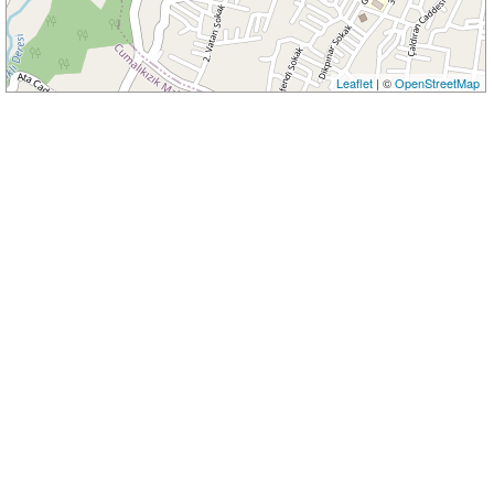
Leaflet
| ©
OpenStreetMap