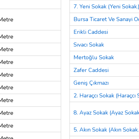
7. Yeni Sokak (Yeni Sokak.
Bursa Ticaret Ve Sanayi O
Metre
Erikli Caddesi
Metre
Sıvacı Sokak
Metre
Mertoğlu Sokak
Metre
Zafer Caddesi
Metre
Geniş Çıkmazı
Metre
2. Haraçcı Sokak (Haraçcı 
Metre
8. Ayaz Sokak (Ayaz Sokak
Metre
Metre
5. Akın Sokak (Akın Sokak.
Metre