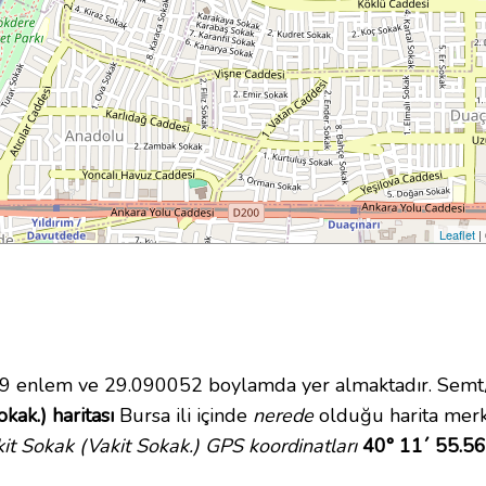
Leaflet
|
 enlem ve 29.090052 boylamda yer almaktadır. Semt/M
kak.) haritası
Bursa ili içinde
nerede
olduğu harita merke
kit Sokak (Vakit Sokak.) GPS koordinatları
40° 11´ 55.56