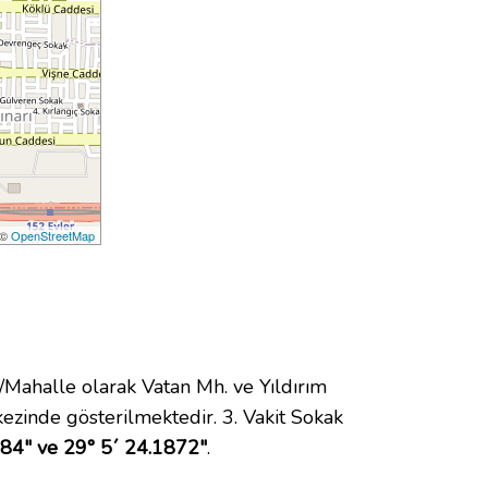
 ©
OpenStreetMap
ahalle olarak Vatan Mh. ve Yıldırım
zinde gösterilmektedir. 3. Vakit Sokak
84" ve 29° 5´ 24.1872"
.