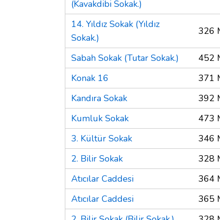
(Kavakdibi Sokak.)
14. Yıldız Sokak (Yıldız
326 
Sokak.)
Sabah Sokak (Tutar Sokak.)
452 
Konak 16
371 
Kandıra Sokak
392 
Kumluk Sokak
473 
3. Kültür Sokak
346 
2. Bilir Sokak
328 
Atıcılar Caddesi
364 
Atıcılar Caddesi
365 
2. Bilir Sokak (Bilir Sokak.)
328 