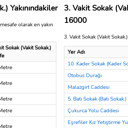
k.) Yakınındakiler
3. Vakit Sokak (Va
16000
 mesafe olarak en yakın
3. Vakit Sokak (Vakit Sokak.)
kit Sokak (Vakit Sokak.)
Yer Adı
fe
10. Kader Sokak (Kader So
Metre
Otobüs Durağı
Metre
Malazgirt Caddesi
Metre
5. Batı Sokak (Batı Sokak.)
Metre
Çukurca Yolu Caddesi
Eşrefiler Kız Yetiştirme Y
Metre