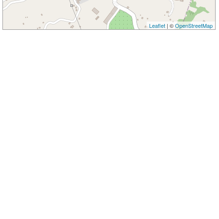
Leaflet
| ©
OpenStreetMap