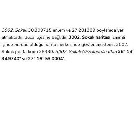
3002. Sokak
38.309715 enlem ve 27.281389 boylamda yer
almaktadır. Buca ilçesine bağlıdır.
3002. Sokak haritası
İzmir ili
içinde
nerede
olduğu harita merkezinde gösterilmektedir. 3002.
Sokak posta kodu 35390.
3002. Sokak GPS koordinatları
38° 18´
34.9740" ve 27° 16´ 53.0004"
.