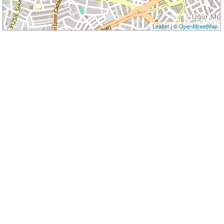
Leaflet
| ©
OpenStreetMap