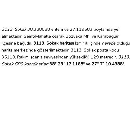
3113. Sokak
38.388088 enlem ve 27.119583 boylamda yer
almaktadır. Semt/Mahalle olarak Bozyaka Mh. ve Karabağlar
ilçesine bağlıdır.
3113. Sokak haritası
İzmir ili içinde
nerede
olduğu
harita merkezinde gösterilmektedir. 3113. Sokak posta kodu
35110. Rakımı (deniz seviyesinden yüksekliği) 129 metredir.
3113.
Sokak GPS koordinatları
38° 23´ 17.1168" ve 27° 7´ 10.4988"
.