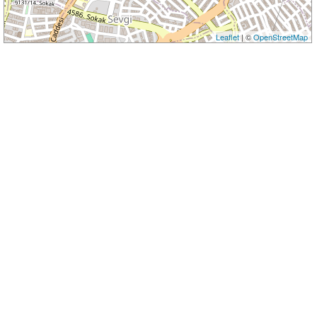
Leaflet
| ©
OpenStreetMap