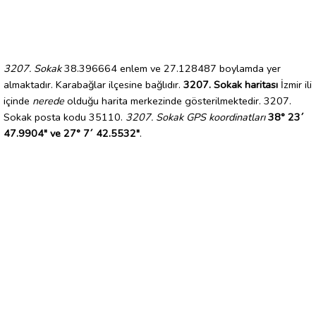
3207. Sokak
38.396664 enlem ve 27.128487 boylamda yer
almaktadır. Karabağlar ilçesine bağlıdır.
3207. Sokak haritası
İzmir ili
içinde
nerede
olduğu harita merkezinde gösterilmektedir. 3207.
Sokak posta kodu 35110.
3207. Sokak GPS koordinatları
38° 23´
47.9904" ve 27° 7´ 42.5532"
.