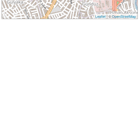
Leaflet
| ©
OpenStreetMap