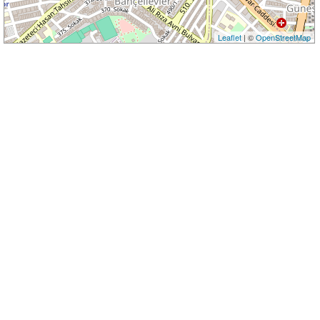
Leaflet
| ©
OpenStreetMap