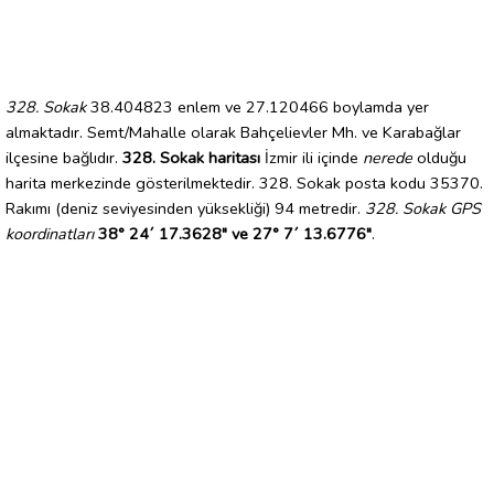
328. Sokak
38.404823 enlem ve 27.120466 boylamda yer
almaktadır. Semt/Mahalle olarak Bahçelievler Mh. ve Karabağlar
ilçesine bağlıdır.
328. Sokak haritası
İzmir ili içinde
nerede
olduğu
harita merkezinde gösterilmektedir. 328. Sokak posta kodu 35370.
Rakımı (deniz seviyesinden yüksekliği) 94 metredir.
328. Sokak GPS
koordinatları
38° 24´ 17.3628" ve 27° 7´ 13.6776"
.