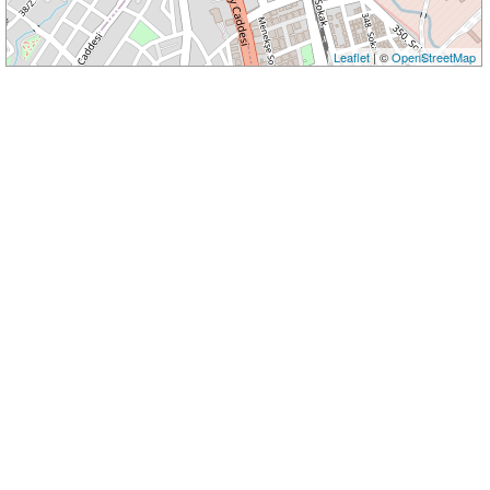
Leaflet
| ©
OpenStreetMap