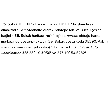
35. Sokak
38.388721 enlem ve 27.181812 boylamda yer
almaktadır. Semt/Mahalle olarak Adatepe Mh. ve Buca ilçesine
bağlıdır.
35. Sokak haritası
Izmir ili içinde
nerede
olduğu harita
merkezinde gösterilmektedir. 35. Sokak posta kodu 35390. Rakımı
(deniz seviyesinden yüksekliği) 137 metredir.
35. Sokak GPS
koordinatları
38° 23´ 19.3956" ve 27° 10´ 54.5232"
.