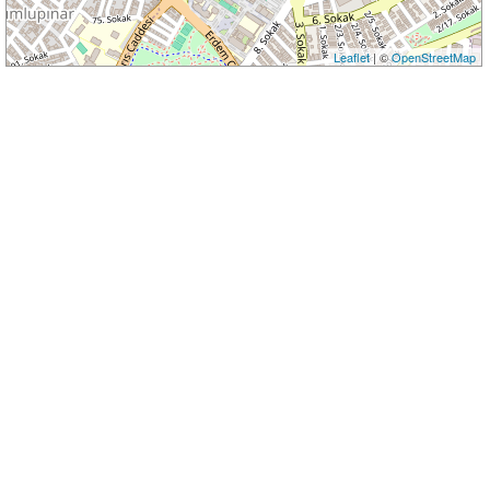
Leaflet
| ©
OpenStreetMap