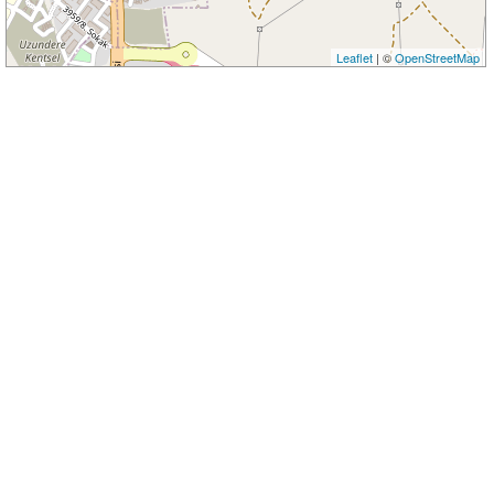
Leaflet
| ©
OpenStreetMap