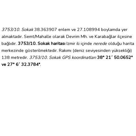
3753/10. Sokak
38.363907 enlem ve 27.108994 boylamda yer
almaktadır. Semt/Mahalle olarak Devrim Mh. ve Karabağlar ilçesine
bağlıdır.
3753/10. Sokak haritası
Izmir ili içinde
nerede
olduğu harita
merkezinde gösterilmektedir. Rakımı (deniz seviyesinden yüksekliği)
138 metredir.
3753/10. Sokak GPS koordinatları
38° 21´ 50.0652"
ve 27° 6´ 32.3784"
.