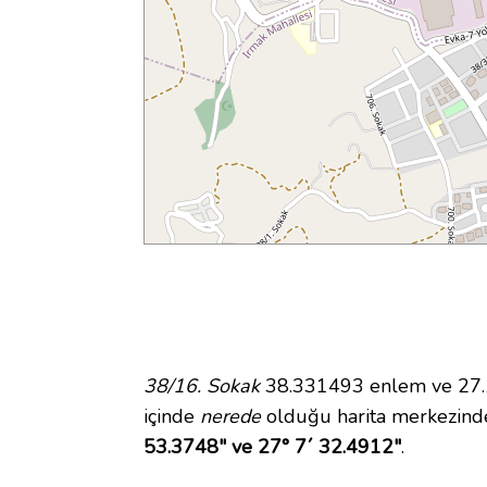
38/16. Sokak
38.331493 enlem ve 27.12
içinde
nerede
olduğu harita merkezinde
53.3748" ve 27° 7´ 32.4912"
.