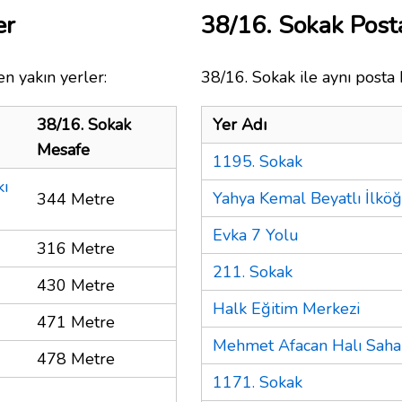
er
38/16. Sokak Pos
n yakın yerler:
38/16. Sokak ile aynı posta 
38/16. Sokak
Yer Adı
Mesafe
1195. Sokak
kı
Yahya Kemal Beyatlı İlkö
344 Metre
Evka 7 Yolu
316 Metre
211. Sokak
430 Metre
Halk Eğitim Merkezi
471 Metre
Mehmet Afacan Halı Saha
478 Metre
1171. Sokak