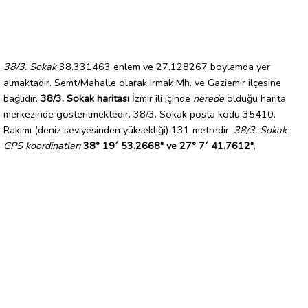
38/3. Sokak
38.331463 enlem ve 27.128267 boylamda yer
almaktadır. Semt/Mahalle olarak Irmak Mh. ve Gaziemir ilçesine
bağlıdır.
38/3. Sokak haritası
İzmir ili içinde
nerede
olduğu harita
merkezinde gösterilmektedir. 38/3. Sokak posta kodu 35410.
Rakımı (deniz seviyesinden yüksekliği) 131 metredir.
38/3. Sokak
GPS koordinatları
38° 19´ 53.2668" ve 27° 7´ 41.7612"
.