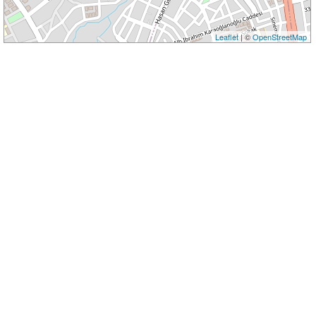
Leaflet
| ©
OpenStreetMap