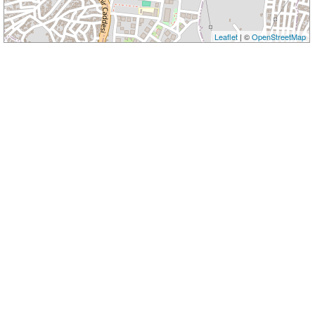
Leaflet
| ©
OpenStreetMap