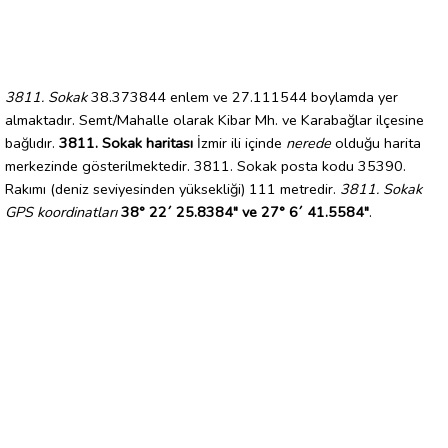
3811. Sokak
38.373844 enlem ve 27.111544 boylamda yer
almaktadır. Semt/Mahalle olarak Kibar Mh. ve Karabağlar ilçesine
bağlıdır.
3811. Sokak haritası
İzmir ili içinde
nerede
olduğu harita
merkezinde gösterilmektedir. 3811. Sokak posta kodu 35390.
Rakımı (deniz seviyesinden yüksekliği) 111 metredir.
3811. Sokak
GPS koordinatları
38° 22´ 25.8384" ve 27° 6´ 41.5584"
.