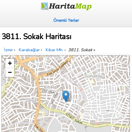
Önemli Yerler
3811. Sokak Haritası
İzmir
›
Karabağlar
›
Kibar Mh.
›
3811. Sokak
»
+
−