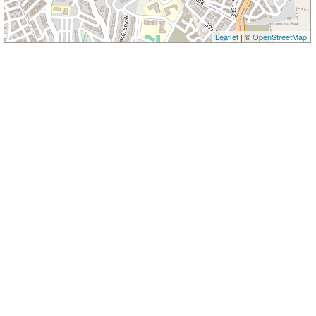
Leaflet
| ©
OpenStreetMap