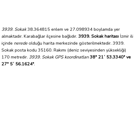
3939. Sokak
38.364815 enlem ve 27.098934 boylamda yer
almaktadır. Karabağlar ilçesine bağlıdır.
3939. Sokak haritası
İzmir ili
içinde
nerede
olduğu harita merkezinde gösterilmektedir. 3939.
Sokak posta kodu 35160. Rakımı (deniz seviyesinden yüksekliği)
170 metredir.
3939. Sokak GPS koordinatları
38° 21´ 53.3340" ve
27° 5´ 56.1624"
.